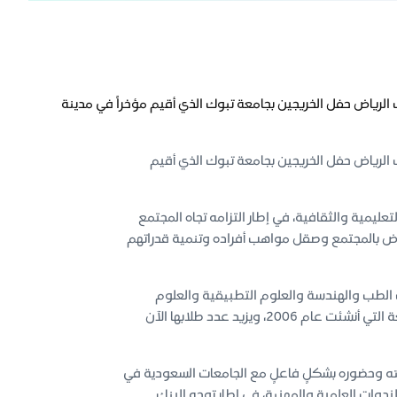
ك الرياض حفل الخريجين بجامعة تبوك الذي أقيم مؤخراً في مدينة
ك الرياض حفل الخريجين بجامعة تبوك الذي أقيم
عليمية والثقافية، في إطار التزامه تجاه المجتمع
هوض بالمجتمع وصقل مواهب أفراده وتنمية قدراتهم
الطب والهندسة والعلوم التطبيقية والعلوم
وكلية المجتمع والحاسبات وغيرها، وسط اهتمام إعلامي يعكس القيمة التي تمثلها الجامعة التي أنشئت عام 2006، ويزيد عدد طلابها الآن
201 بجامعة تبوك، ويحرص على رعايته وحضوره بشكلٍ فاعلٍ مع الجامعات السعودية في
ندوات العلمية والمهنية، في إطار توجه البنك