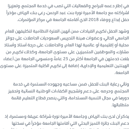
في إطار دعمه للبرامج والفعاليات التي تصب في خدمة المجتمع، وتعزيزا
لشراكته مع جامعة الأميرة نورة بنت عبد الرحمن، رعى بنك الرياض مؤخراً
حفل إبداع ووفاء 2018 الذي أقامته الجامعة في مركز المؤتمرات.
وشهد الحفل تكريم القيادات ممن أنهين الفترة النظامية لتكليفهن للعام
الجامعي الحالي، وعضوات هيئة التدريس السعوديات الحاصلات على جوائز
محلية أو إقليمية أو عالمية لهذا العام، والحاصلات على درجة أستاذ وأستاذ
مشارك، والموظفين المتميزين على مستوى الجامعة، وكذلك تكريم من
بلغت خدمتهن في الجامعة أكثر من 25 عاماً، ومنسوبي الجامعة من أعضاء
الهيئتين التعليمية والإدارية، إضافة إلى تكريم الكلية المتميزة على مستوى
الجامعة.
وتأتي رعاية البنك للحفل ضمن مساعيه وجهوده المستمرة في خدمة
المجتمع، وحرصه على دعم وتشجيع الكفاءات الوطنية النسائية وتحفيز
دورها في مجال التنمية المستدامة، والتي يتصدر قطاع التعليم قائمة
متطلباتها.
يذكر أن لدى بنك الرياض وجامعة الأميرة نورة شراكة عريقة ومستمرة، إذ
دعم البنك جائزة التميز البحثي التي أقامتها الجامعة مؤخراً في نسختها