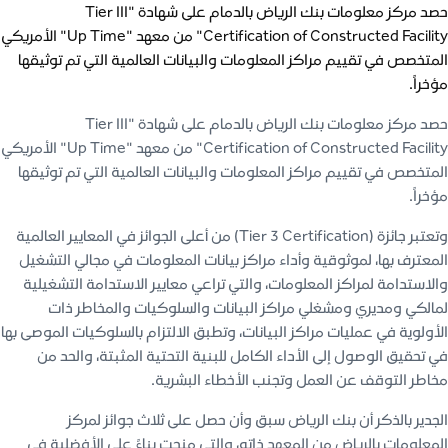
حصد مركز معلومات بنك الرياض بالدمام على شهادة "Tier III
Certification of Constructed Facility" من معهد "Up Time" الأمريكي
المتخصص في تقييم مراكز المعلومات والبيانات العالمية التي تم توثيقها
مؤخراً.
حصد مركز معلومات بنك الرياض بالدمام على شهادة "Tier III
Certification of Constructed Facility" من معهد "Up Time" الأمريكي
المتخصص في تقييم مراكز المعلومات والبيانات العالمية التي تم توثيقها
مؤخراً.
وتعتبر جائزة (Tier 3 Certification) من أعلى الجوائز في المعايير العالمية
المعترف بها، لموثوقية وأداء مراكز بيانات المعلومات في مجالي التشغيل
والاستدامة لمراكز المعلومات، والتي تراعي معايير الاستدامة التشغيلية
لمالكي ومديري ومشغلي مراكز البيانات والسلوكيات والمخاطر ذات
الأولوية في عمليات مراكز البيانات، وتطبق الالتزام بالسلوكيات الموصى بها
في تحقيق الوصول إلى الأداء الكامل للبنية التحتية المثبتة، والحد من
مخاطر التوقف عن العمل وتجنب الأخطاء البشرية.
الجدير بالذكر أن بنك الرياض سبق وأن حصل على ثلاث جوائز لمركز
المعلومات بالرياض من المعهد ذاته، والتي منحت بناءً على الأفضلية في