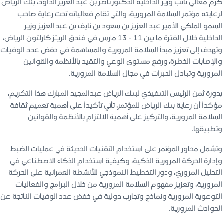
كرم معالي نائب وزير الداخلية الدكتور ناصر بن عبد العزيز الداود، بنك الرياض
لرعايته مؤتمر السلامة المرورية، والتي تقام فعالياته تحت رعاية صاحب
السمو الملكي الأمير عبد العزيز بن سعود بن نايف بن عبد العزيز وزير
الداخلية خلال الفترة ما بين 11 - 13 مارس في فندق الريتز كارلتون الرياض،
وتهدف إلى تعزيز مبدأ السلامة المرورية والمساهمة في خفض عدد الوفيات
والإصابات الخطرة، ورفع مستوى الوعي والتقيد بالأنظمة والقوانين
المرورية وتبادل الخبرات في مجال السلامة المرورية.
بدورة ثمن الرئيس التنفيذي لبنك الرياض عبدالمجيد المبارك هذا التكريم،
مؤكداً أن رعاية بنك الرياض للمؤتمر، تأتي تأكيداً على أهمية تعميم ثقافة
السلامة المرورية، والتركيز على أهمية الالتزام بالأنظمة والقوانين
وتطبيقها.
وتشمل محاور المؤتمر على استخدام التقنيات الحديثة في عمليات الضبط
وإدارة الحركة المرورية الذكية، وكيفية استخدام الذكاء الاصطناعي في
التحليل المروري، ودور التخطيط النموذجي للأنشطة العمرانية على الحركة
المرورية، وتعزيز مفهوم السلامة المرورية من خلال البرامج والفعاليات
التوعوية المرورية ونماذج وتجارب دولية في خفض عدد الوفيات الناتجة عن
الحوادث المرورية.