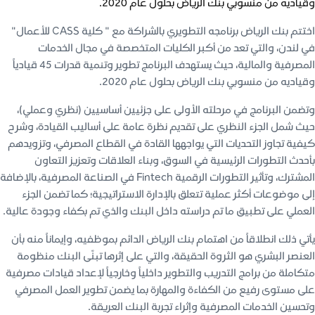
وقياديه من منسوبي بنك الرياض بحلول عام 2020.
اختتم بنك الرياض برنامجه التطويري بالشراكة مع " كلية CASS للأعمال"
في لندن، والتي تعد من أكبر الكليات المتخصصة في مجال الخدمات
المصرفية والمالية، حيث يستهدف البرنامج تطوير وتنمية قدرات 45 قيادياً
وقياديه من منسوبي بنك الرياض بحلول عام 2020.
وتضمن البرنامج في مرحلته الأولى على جزئيين أساسيين (نظري وعملي)،
حيث شمل الجزء النظري على تقديم نظرة عامة على أساليب القيادة، وشرح
كيفية تجاوز التحديات التي يواجهها القادة في القطاع المصرفي، وتزويدهم
بأحدث التطورات الرئيسية في السوق، وبناء العلاقات وتعزيز التعاون
المشترك، وتأثير التطورات الرقمية Fintech في الصناعة المصرفية، بالإضافة
إلى موضوعات أكثر عملية تتعلق بالإدارة الاستراتيجية؛ كما تضمن الجزء
العملي على تطبيق ما تم دراسته داخل البنك والذي تم بكفاء وجودة عالية.
يأتي ذلك انطلاقاً من اهتمام بنك الرياض الدائم بموظفيه، وإيماناً منه بأن
العنصر البشري هو الثروة الحقيقة، والتي على إثرها تبنّى البنك منظومة
متكاملة من برامج التدريب والتطوير داخلياً وخارجياً لإعداد قيادات مصرفية
على مستوى رفيع من الكفاءة والمهارة بما يضمن تطوير العمل المصرفي
وتحسين الخدمات المصرفية وإثراء تجربة البنك العريقة.