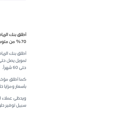
أطلق بنك الريا
70% من متوسط رصيد حسابهم لآخر 12 شهر، مما يمكّنهم من امتلاك سياراتهم المفضلة بهامش ربح تنافسي ومدة سداد تصل حتى 60 شهراً.
أطلق بنك الريا
حتى 60 شهراً.
كما أطلق مؤخرا
بأسعار ومزايا خاصة، من خلال 
ويحظى عملاء ال
سبيل توفير حلو