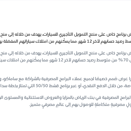
ض برنامج خاص على منتج التمويل التأجيري للسيارات، يهدف من خلاله إلى منح
ض برنامج خاص على منتج التمويل التأجيري للسيارات، يهدف من خلاله إلى منح
تمويل يصل حتى 70% من متوسط رصيد حسابهم لآخر 12 ش
 عرض صُمم خصيصًا لجميع عملاء البرامج المصرفية بالشراكة مع ساماكو، وال
الدفع النقدي، أو عبر برنامج قسّط 50/50 التي تمتاز بخطة سداد سهلة ومرنة تصل حتى 24 شهراً.
برامج المصرفية في بنك الرياض بالمزايا والعروض الاستثنائية والمستوى ا
لٍ مصرفيةٍ متكاملةٍ للوصول بهم إلى عالمٍ مصرفيٍ متميز.