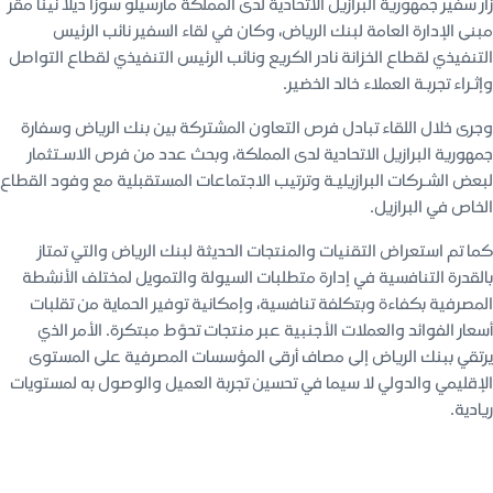
زار سفير جمهورية البرازيل الاتحادية لدى المملكة مارسيلو سوزا ديلا نينا مقر
مبنى الإدارة العامة لبنك الرياض، وكان في لقاء السفير نائب الرئيس
التنفيذي لقطاع الخزانة نادر الكريع ونائب الرئيس التنفيذي لقطاع التواصل
وإثـراء تجربـة العملاء خالد الخضير.
وجرى خلال اللقاء تبادل فرص التعاون المشتركة بين بنك الرياض وسفارة
جمهورية البرازيل الاتحادية لدى المملكة، وبحث عدد من فرص الاسـتثمار
لبعض الشـركات البرازيليـة وترتيب الاجتماعات المستقبلية مع وفود القطاع
الخاص في البرازيل.
كما تم استعراض التقنيات والمنتجات الحديثة لبنك الرياض والتي تمتاز
بالقدرة التنافسية في إدارة متطلبات السيولة والتمويل لمختلف الأنشطة
المصرفية بكفاءة وبتكلفة تنافسية، وإمكانية توفير الحماية من تقلبات
أسعار الفوائد والعملات الأجنبية عبر منتجات تحوّط مبتكرة. الأمر الذي
يرتقي ببنك الرياض إلى مصاف أرقى المؤسسات المصرفية على المستوى
الإقليمي والدولي لا سيما في تحسين تجربة العميل والوصول به لمستويات
ريادية.