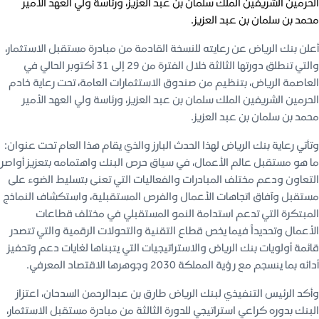
الحرمين الشريفين الملك سلمان بن عبد العزيز، ورئاسة ولي العهد الأمير
محمد بن سلمان بن عبد العزيز.
أعلن بنك الرياض عن رعايته للنسخة القادمة من مبادرة مستقبل الاستثمار،
والتي تنطلق دورتها الثالثة خلال الفترة من 29 إلى 31 أكتوبر الحالي في
العاصمة الرياض، بتنظيم من صندوق الاستثمارات العامة، تحت رعاية خادم
الحرمين الشريفين الملك سلمان بن عبد العزيز، ورئاسة ولي العهد الأمير
محمد بن سلمان بن عبد العزيز.
وتأتي رعاية بنك الرياض لهذا الحدث البارز والذي يقام هذا العام تحت عنوان:
ما هو مستقبل عالم الأعمال، في سياق حرص البنك واهتمامه بتعزيز أواصر
التعاون ودعم مختلف المبادرات والفعاليات التي تعنى بتسليط الضوء على
مستقبل وآفاق اتجاهات الأعمال والفرص المستقبلية، واستكشاف النماذج
المبتكرة التي تدعم استدامة النمو المستقبلي في مختلف قطاعات
الأعمال وتحديداً فيما يخص قطاع التقنية والتحولات الرقمية والتي تتصدر
قائمة أولويات بنك الرياض والاستراتيجيات التي يتبناها لغايات دعم وتحفيز
أدائه بما ينسجم مع رؤية المملكة 2030 وجوهرها الاقتصاد المعرفي.
وأكد الرئيس التنفيذي لبنك الرياض طارق بن عبدالرحمن السدحان، اعتزاز
البنك بدوره كراعي استراتيجي للدورة الثالثة من مبادرة مستقبل الاستثمار،