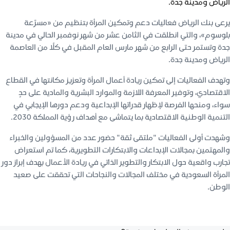
الرياض ومدينة جدة.
يرعى بنك الرياض فعاليات دعم وتمكين المرأة بتنظيم من «مسرّعة
بلوسوم»، والتي انطلقت في الثامن عشر من شهر نوفمبر الحالي في مدينة
جدة وتستمر حتى الرابع من شهر مارس العام المقبل في كلًا من العاصمة
الرياض ومدينة جدة.
وتهدف الفعاليات إلى تمكين ريادة أعمال المرأة وتعزيز مكانتها في القطاع
الاقتصادي، وتوفير المعرفة اللازمة والموارد البشرية والمادية على حدٍ
سواء، ومنحها الفرصة لإظهار قدراتها الإبداعية ودعم دورها الإيجابي في
التنمية الوطنية الاقتصادية بما يتماشى مع أهداف رؤية المملكة 2030.
وشهدت أولى الفعاليات "ملتقى ثقة" حضور عدد من المسؤولين والخبراء
والمهتمين بمجالات الإبداعات والابتكارات التطويرية، كما تم استعراض
تجارب واقعية حول الابتكار والتطوير الذاتي في ريادة الأعمال بهدف إبراز دور
المرأة السعودية في مختلف المجالات والنجاحات التي تحققت على صعيد
الوطن.