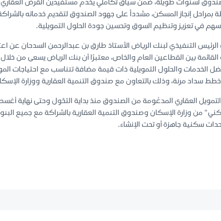
لصندوق لسنوات طويلة، ضمن سياق تكاملي يخدم مستفيدين القرض العقاري
بطة بمراحل إنجاز المسكن، مشدداً على جهود الصندوق لتقديم خدماته بالشر
تُسهم في تعزيز وتنظيم السوق وتحسين جودة الحلول التمويلية.
 الرئيس التنفيذي لبنك الرياض الأستاذ طارق بن عبدالرحمن السدحان عن اعتزا
ة القائمة بين القطاعين العام والخاص، معتبرًا أن بنك الرياض يسعى من خلال
ضل الخدمات والحلول التمويلية ذات قيمة مضافة تتناسب مع احتياجات الم
ط سداد مرنة، وذلك بالتعاون مع صندوق التنمية العقارية ووزارة الإسكا
" من وزارة الإسكان وصندوق التنمية العقارية بالشراكة مع جميع البنوك 
حدات سكنية جاهزة أو تحت الإنشاء.