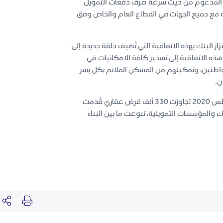
 المدعُوم من حيث سرعة صرف دفعات التمويل
اكة مع جميع الجهات في القطاع العام والخاص وفق
ز البنك بهذه الاتفاقية التي تُضيف حلقة جديدة إلى
 هذه الاتفاقية إلى تسخير كافة الامكانيات في
واطنين، وتمكينهم من المسكن الملائم بكل يسر
ن.
يُذكر أن عقود التمويل العقاري المدعُومة من الصندوق منذ بداية التحّول وحتى نهاية أغسطس 2020 تجاوزت 330 ألف قرض عقاري قُدمت
والمؤسسات التمويلية، تنوعت ما بين البناء