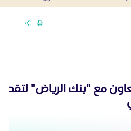
عاون مع "بنك الرياض" لتقديم
ي