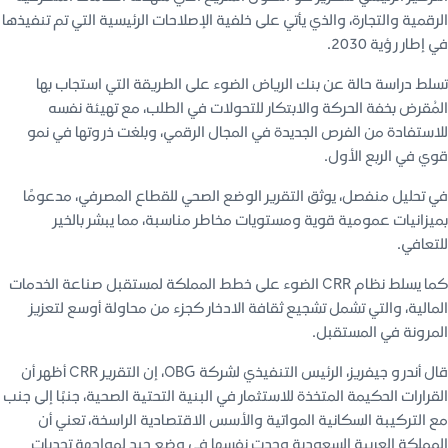
الرقمية والتجارة، والذي يأتي على خلفية الإصلاحات الرئيسية التي تم تنفيذها
في إطار رؤية 2030.
تسلط دراسة حالة عن بنك الرياض الضوء على الطريقة التي استجاب بها
المُقرض بخفة الحركة والابتكار للتحولات في الطلب، مع تهيئة نفسه
للاستفادة من الفرص الجديدة في المجال الرقمي، وبلغت ذروتها في نمو
قوي في الربع الأول.
في تحليل منفصل، يوثق التقرير الوضع الصحي للقطاع المصرفي، مدعومًا
بميزانيات عمومية قوية ومستويات مخاطر مناسبة، مما يبشر بالخير
للتعافي.
كما يسلط نظام CRR الضوء على خطط المملكة لمستقبل صناعة الخدمات
المالية، والتي تشمل تشجيع ثقافة الادخار كجزء من محاولة أوسع لتعزيز
المرونة في المستقبل.
قال أندرو جيفريز، الرئيس التنفيذي لشركة OBG، إن التقرير CRR أظهر أن
القرارات الحكيمة المتخذة للاستثمار في البنية التحتية الصحية، جنبًا إلى جنب
مع التركيبة السكانية المواتية والأسس الاقتصادية الراسخة، تعني أن
المملكة العربية السعودية وجدت نفسها في وضع جيد لمواجهة تحديات