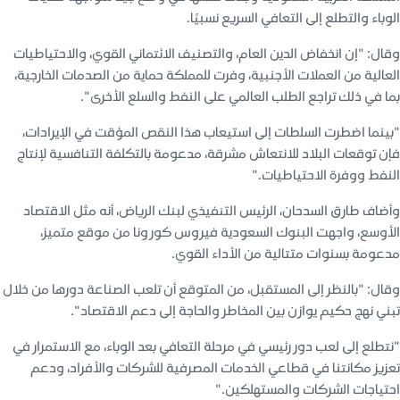
الوباء والتطلع إلى التعافي السريع نسبيًا.
وقال: "إن انخفاض الدين العام، والتصنيف الائتماني القوي، والاحتياطيات
العالية من العملات الأجنبية، وفرت للمملكة حماية من الصدمات الخارجية،
بما في ذلك تراجع الطلب العالمي على النفط والسلع الأخرى".
"بينما اضطرت السلطات إلى استيعاب هذا النقص المؤقت في الإيرادات،
فإن توقعات البلاد للانتعاش مشرقة، مدعومة بالتكلفة التنافسية لإنتاج
النفط ووفرة الاحتياطيات."
وأضاف طارق السدحان، الرئيس التنفيذي لبنك الرياض، أنه مثل الاقتصاد
الأوسع، واجهت البنوك السعودية فيروس كورونا من موقع متميز،
مدعومة بسنوات متتالية من الأداء القوي.
وقال: "بالنظر إلى المستقبل، من المتوقع أن تلعب الصناعة دورها من خلال
تبني نهج حكيم يوازن بين المخاطر والحاجة إلى دعم الاقتصاد".
"نتطلع إلى لعب دور رئيسي في مرحلة التعافي بعد الوباء، مع الاستمرار في
تعزيز مكانتنا في قطاعي الخدمات المصرفية للشركات والأفراد، ودعم
احتياجات الشركات والمستهلكين."