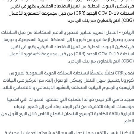
في تمكين البنوك المحلية من تعزيز الاقتصاد الحقيقي، يظهر في تقرير
استجابة COVID-19 الجديد (CRR) من قبل مجموعة أكسفورد للأعمال
(OBG)، أنتج بالتعاون مع بنك الرياض.
الرياض - التدخل السريع لتدابير التحفيز والدعم المتكاملة من قبل السلطات
بمجرد وصول أزمة فيروس كورونا إلى المملكة العربية السعودية، ودورها
في تمكين البنوك المحلية من تعزيز الاقتصاد الحقيقي، يظهر في تقرير
استجابة COVID-19 الجديد (CRR) من قبل مجموعة أكسفورد للأعمال
(OBG)، أنتج بالتعاون مع بنك الرياض.
تقدم CRR تحليلًا متعمقًا لاستجابة المملكة العربية السعودية لفيروس
كورونا بتنسيق سهل التنقل ويمكن الوصول إليه، مع التركيز على البيانات
الرئيسية والرسوم البيانية المتعلقة بالمشهد الاجتماعي والاقتصادي للبلاد.
سيجد حاملي التراخيص فوائد التغطية التي حققتها الخطوات التي اتخذتها
مؤسسات الدولة للتخفيف من تأثير الوباء، وقد أدى إلى شعور البنوك
التجارية بالثقة الكافية لتوسيع الائتمان للقطاع الخاص خلال الربع الأول من
العام.
التركيز الرئيسي للتقرير هو التحول السريع الذي شهدته الخدمات المصرفية