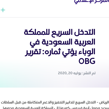
التدخل السريع للمملكة
العربية السعودية في
الوباء يؤتي ثماره: تقرير
OBG
تم النشر : يوليه 20 ,2020
الرياض - التدخل السريع لتدابير التحفيز والدعم المتكاملة من قبل السلطات
بمجرد وصول أزمة فيروس كورونا إلى المملكة العربية السعودية، ودورها