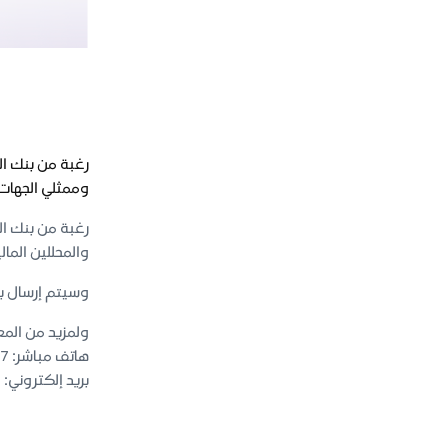
وممثلي الجهات ال
والمحللين المالي
وسيتم إرسال بي
ولمزيد من المع
هاتف مباشر: 0112763007
بريد إلكتروني: investor.relations@riyadbank.com