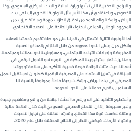
والبرامج التحفيزية التي تبنّتها وزارة المالية والبنك المركزي السعودي بهذا
الخصوص، وباعتقادي أن هذا الأمر مثّل الأولوية القصوى إلينا في بنك
الرياض، وتمكنا ولله الحمد من تحقيق إنجازات مهمة وملفتة عززت من
المجهود الوطني الجماعي لاحتواء آثار الجائحة على الصعيد الاقتصادي.
أما الأولوية التالية فتتمثل في قدرتنا على مواصلة تقديم خدماتنا للعملاء
بشكل مرن وعلى النحو المعهود من خلال الالتزام بالمحاذير الصحية
المفروضة وإجراءات التباعد الاجتماعي، ومسؤوليتنا نحو عملائنا ومجتمعنا.
وهنا برزت ثمار استراتيجيتنا المبكرة في التوجه نحو التحول الرقمي في
أعمالنا، حيث مثّلت الجائحة فرصة ذهبية للتأكيد على سلامة توجهاتنا
السبّاقة في تعزيز الاعتماد على المصرفية الرقمية كعنوان لمستقبل العمل
المصرفي في بنك الرياض، وشكّلت رديفاً فاعلاً وموثوقاً بالنسبة لنا
للاستمرار بتقديم خدماتنا على النحو المعهود.
وأستطيع التأكيد على أنه ورغم ما أحدثت الجائحة من واقع ومفاهيم جديدة
وغير مسبوقة. إلا أن القطاع المصرفي السعودي أثبت خلال الجائحة صلابة
ومتانة عكست قوة هذا القطاع، وقدرته الفائقة على تجاوز التحديات
واحتواء الأزمات، فيكفي النظر إلى النتائج المحققة خلال عام 2020.