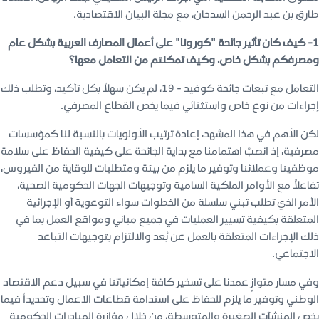
طارق بن عبد الرحمن السدحان، مع مجلة البيان الاقتصادية.
1- كيف كان تأثير جائحة "كورونا" على أعمال المصارف العربية بشكل عام
ومصرفكم بشكل خاص، وكيف تمكنتم من التعامل معها؟
التعامل مع تبعات جائحة كوفيد - 19، لم يكن سهلاً بكل تأكيد، وتطلب ذلك
إجراءات من نوع خاص واستثنائي فيما يخص القطاع المصرفي.
لكن الأهم في هذا المشهد، إعادة ترتيب الأولويات بالنسبة لنا كمؤسسات
مصرفية، إذ انصبّ اهتمامنا مع بداية الجائحة على كيفية الحفاظ على سلامة
موظفينا وعملائنا وتوفير ما يلزم من بيئة ومتطلبات للوقاية من الفيروس،
تفاعلاً مع الأوامر الملكية السامية وتوجيهات الجهات الحكومية الصحية،
الأمر الذي تطلب تبني سلسلة من الخطوات سواء التوعوية أو الإجرائية
المتعلقة بكيفية تسيير العمليات في جميع مباني ومواقع العمل بما في
ذلك الإجراءات المتعلقة بالعمل عن بُعد والالتزام بتوجيهات التباعد
الاجتماعي.
وفي مسار متوازٍ عمدنا على تسخير كافة إمكانياتنا في سبيل دعم الاقتصاد
الوطني وتوفير ما يلزم للحفاظ على استدامة قطاعات الاعمال وتحديداً فيما
يخص المنشآت الصغيرة والمتوسطة، من خلال مؤازرة المبادرات الحكومية