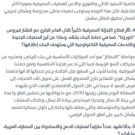
خاصية التنفيذ الذاتي والفوري والآمن للعمليات المصرفية بصورة أكثر
تفاعلية، لكن هذا التوجه يستوجب تنفيذه بخطى مدروسة وبشكل تدريجي
لضمان تحقيق انتقال سلسل.
4. تأثر قطاع التجزئة المصرفية كثيراً خلال العام الجاري مع انتشار فيروس
"كورونا". فما هي خطط البنك بشأنه. وماذا عن أبرز المنتجات الجديدة
والخدمات المصرفية التكنولوجية التي يستهدف البنك إطلاقها؟
مواصلة "الابتكار" هو أحد المرتكزات الأساسية في بنك الرياض، ونعتبره من
محركات النمو الرئيسة لدينا التي تدعم قدرتنا التنافسية وتعزز حصتنا
السوقية. وكما أشرت في السابق فإن الجائحة برغم تحدياتها إلا أنها تدفعنا
بشكل قوي للتفكير خارج الصندوق للعمل على تحويل تلك التحديات إلى
فرص للنمو، لا سيما في ظل التحول الاقتصادي اللافت الذي تشهده
المملكة اليوم بفضل رؤيتها 2030، مع ما يواكبها من تدشين آفاق واعدة
في بيئة الأعمال وتحديدًا فيما يخص ريادة الأعمال، وكذلك المنشآت
الصغيرة والمتوسطة، والتي نعتقد بأنها بحاجة إلى حلول مبتكرة تعتمد
بشكل كبير على آفاق التحول الرقمي.
5. بدأنا نشهد عدداً متزايداً لعمليات الدمج والاستحواذ بين المصارف العربية،
ما رأيكم؟