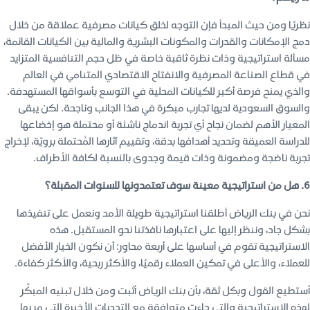
نظريًا ومن حيث المبدأ فإن التوجه لخلق كيانات مصرفية عملاقة من خلال
دمج الإمكانات والقدرات والمكونات البشرية والمالية بين الكيانات القائمة،
مسألة استراتيجية وذات نظرة ثاقبة خاصة في ظل حجم التنافسية المتزايد
في قطاع الصناعة المصرفية والانفتاح الاقتصادي المتنامي في العالم
والذي يمنح فرصة أكبر للكيانات المحلية في التوسع بأسواقها المستهدفة.
والسوق السعودية لديها تجارب مبكرة في هذا الجانب وناجحة. لكن يبقى
المعيار الأهم لضمان نجاح أي تجربة اندماج ناشئة أو محتملة هو إخضاعها
للدراسة العميقة وتحديد أهدافها بدقة، وتقييم آثارها المُحتملة برويّة، لإخراج
تجربة ناضجة ومضمونة وذات قيمة وجدوى بالنسبة لكافة الأطراف.
6. هل من استراتيجية معينة سوف تعتمدونها للسنوات المقبلة؟
نحن في بنك الرياض أطلقنا استراتيجية طويلة الأمد ونعمل على تنفيذها
بشكل جاد، وننظر إليها على اعتبارها نافذتنا نحو المستقبل. هذه
الاستراتيجية تقوم في أساسها على أربعة محاور: أن نكون الخيار الأفضل
للعملاء، والأعلى في تمكين العملاء رقميًا، والأكثر ربحية، والأكثر كفاءة.
أستطيع القول وبكل ثقة، بأن بنك الرياض أثبت ومن خلال تبنيه المبكّر
لهذه الاستراتيجية والتي جاءت متوافقة مع التحديات الأخيرة التي مر بها