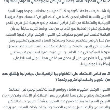
2. ما هي التحديات المستجدة التي لم تكن متواجدة في الاعوام الماضية؟
بلا شك فرضت جائحة "كوفيد 19" تحديات ومعادلات جديدة وربما للمرة
الأولى بالنسبة للعالم أجمع. لكننا في "بنك الرياض" نتمسك دومًا برؤيتنا
الإيجابية والمتفائلة من خلال تركيز الاهتمام نحو كيفية خلق فرص للنمو
وتحقيق خطوة إضافية نحو الأمام. من هنا؛ وكما أشرت سابقاً أجد بأن
الجائحة تدفعنا نحو تسريع خطواتنا في التحول الرقمي وإثراء تجربة العملاء
من خلال توفير مفاهيم جديدة ومبتكرة للعمل المصرفي تمنحهم وفرًا
ملموسًا في الجهد والوقت والفاعلية وكذلك القيمة المضافة. وبفضل
تجربتنا المبكرة في هذا الجانب والتي عبّرت عنها استراتيجيتنا، يمكنني
القول بأننا قادرون على أن نحقق سبقًا في هذا المجال استنادًا على
إمكانياتنا وجاهزيتنا.
3. مع تنامي الاعتماد على التكنولوجيا الرقمية، هل لديكم نية بإغلاق عدد
من الفروع واستبدالها بفروع رقمية؟
التحول الرقمي مفهوم شامل وواسع لإحداث تغيير نوعي في الصناعة
المصرفية، ويقوم على مبدأ التطوير وليس الإغلاق أو الإلغاء، ونحن نرى بأن
الفروع المصرفية ستأخذ ضمن هذا المفهوم شكلًا آخر من حيث الشكل
والمضمون وآلية العمل وتقديم الخدمة وتلبية احتياجات العملاء عبر زيادة