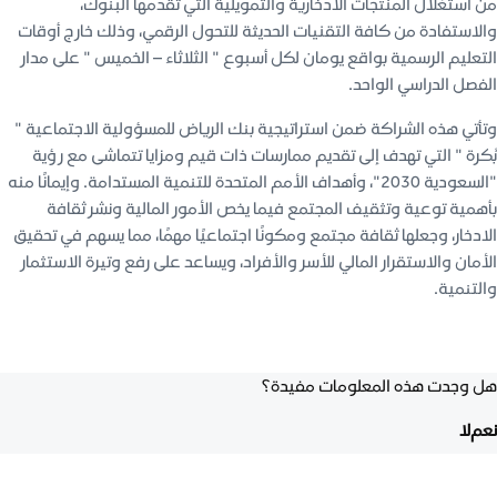
من استغلال المنتجات الادخارية والتمويلية التي تقدمها البنوك،
والاستفادة من كافة التقنيات الحديثة للتحول الرقمي، وذلك خارج أوقات
التعليم الرسمية بواقع يومان لكل أسبوع " الثلاثاء – الخميس " على مدار
الفصل الدراسي الواحد.
وتأتي هذه الشراكة ضمن استراتيجية بنك الرياض للمسؤولية الاجتماعية "
بُكرة " التي تهدف إلى تقديم ممارسات ذات قيم ومزايا تتماشى مع رؤية
"السعودية 2030"، وأهداف الأمم المتحدة للتنمية المستدامة. وإيمانًا منه
بأهمية توعية وتثقيف المجتمع فيما يخص الأمور المالية ونشر ثقافة
الادخار، وجعلها ثقافة مجتمع ومكونًا اجتماعيًا مهمًا، مما يسهم في تحقيق
الأمان والاستقرار المالي للأسر والأفراد، ويساعد على رفع وتيرة الاستثمار
والتنمية.
هل وجدت هذه المعلومات مفيدة؟
نعم
لا