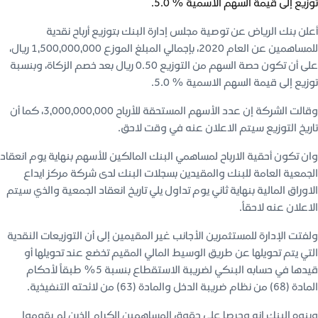
توزيع إلى قيمة السهم الاسمية % 5.0.
أعلن بنك الرياض عن توصية مجلس إدارة البنك بتوزيع أرباح نقدية
للمساهمين عن العام 2020، بإجمالي المبلغ الموزع 1,500,000,000 ريال،
على أن تكون حصة السهم من التوزيع 0.50 ريال بعد خصم الزكاة، وبنسبة
توزيع إلى قيمة السهم الاسمية % 5.0.
وقالت الشركة إن عدد الأسهم المستحقة للأرباح 3,000,000,000، كما أن
تاريخ التوزيع سيتم الاعلان عنه في وقت لاحق.
وان تكون أحقية الارباح لمساهمي البنك المالكين للأسهم بنهاية يوم انعقاد
الجمعية العامة للبنك والمقيدين بسجلات البنك لدى شركة مركز ايداع
الاوراق المالية بنهاية ثاني يوم تداول يلي تاريخ انعقاد الجمعية والذي سيتم
الاعلان عنه لاحقاً.
ولفتت الإدارة للمستثمرين الأجانب غير المقيمين إلى أن التوزيعات النقدية
التي يتم تحويلها عن طريق الوسيط المالي المقيم تخضع عند تحويلها أو
قيدها في حسابه البنكي لضريبة الاستقطاع بنسبة 5% طبقاً لأحكام
المادة (68) من نظام ضريبة الدخل والمادة (63) من لائحته التنفيذية.
وينوه البنك انه وحرصا على حقوق المساهمين الكرام الذين لم يقوموا