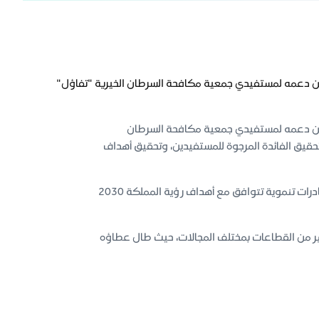
 عن دعمه لمستفيدي جمعية مكافحة السرطان الخيرية "تفاؤل"
ة عن دعمه لمستفيدي جمعية مكافحة السرطان
تحقيق الفائدة المرجوة للمستفيدين، وتحقيق أهداف
الجدير بالذكر أن برنامج بنك الرياض للمسؤولية الاجتماعية " بُكرة" له إسهامات متعددة ومبادرات تنموية تتوافق مع أهداف رؤية المملكة 2030
كثير من القطاعات بمختلف المجالات، حيث طال عطاؤه