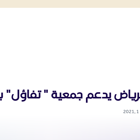
اض يدعم جمعية " تفاؤل" بـ 270 جهاز طب