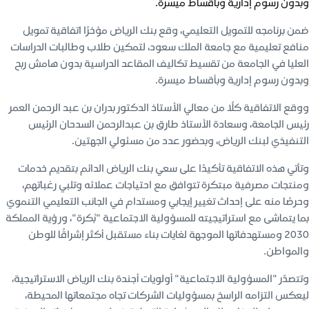
وبدون رسوم إدارية وبأقساط ميسرة.
ضمن برنامجه للتمويل التعليمي، وقع بنك الرياض مؤخرًا اتفاقية تمويل
منافع تعليمية مع جامعة الملك سعود، لتمكين طلاب وطالبات الدراسات
العليا في الجامعة من تقسيط تكاليف المقاعد الدراسية بدون هامش ربح
وبدون رسوم إدارية وبأقساط ميسرة.
ووقع الاتفاقية كلًا من معالي الأستاذ الدكتور بدران بن عبد الرحمن العمر
رئيس الجامعة، وسعادة الأستاذ طارق بن عبدالرحمن السدحان الرئيس
التنفيذي لبنك الرياض، وبحضور عدد من مسئولي الجهتين.
وتأتي هذه الاتفاقية تأكيدًا على سعي بنك الرياض الدائم بتقديم خدمات
ومنتجات مصرفية مبتكرة تتوافق مع احتياجات عملائه وتلبي رغباتهم،
وحرصًا منه على إحداث تغيير إيجابي ومستدام في الجانب التعليمي التنموي
بما يتماشى مع استراتيجيته للمسؤولية الاجتماعية "بُكرة"، ورؤية المملكة
2030 ومستهدفاتها الموجهة لغايات بناء مستقبل أكثر إشراقًا للوطن
والمواطن.
وتتصدّر "المسؤولية الاجتماعية" أولويات أجندة بنك الرياض الاستراتيجية،
ليعكس التزامه الراسخ بمسؤوليات الشركات تجاه مجتمعاتها المحيطة،