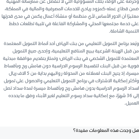
وحرصه على الوفاء بتلك المسؤولية التي لا تنفصل عن ممارساته المهنية
ضمن قطاع عمله كمزود ريادي للخدمات المصرفية والمالية في المملكة،
معتبرًا أن الدور الأساس لأي منظمة أو منشأة أعمال يكمن في مدى قدرتها
على خدمة مجتمعها المحلي، والمشاركة الفاعلة في تلبية تطلعات خطط
التنمية الشاملة.
ويُعد برنامج التمويل التعليمي من بنك الرياض أحد أنماط التمويل المعتمدة
من قبل الهيئة الشرعية ببيع المنافع التعليمية، وإحدى صيغ التمويل
المعتمدة للتمويل الشخصي في بنك الرياض؛ وتمتاز بتقديم موافقة مبدئية
فورية من قبل البنك لتقسيط الرسوم الدراسية دون هامش ربح وبأقساط
ميسرة، إذ يتيح البنك لعملائه من المحولة رواتبهم بداية من 5 آلاف ريال
وأكثر إمكانية الاشتراك في برنامج التمويل التعليمي والحصول على تمويل
لسداد الرسوم الدراسية بدون هامش ربح وبأقساط ميسرة لمدة سداد تصل
إلى 36 شهرًا، مع إمكانية سداد رسوم التعليم لغير الأبناء وفق ما يحدده
العميل.
هل وجدت هذه المعلومات مفيدة؟