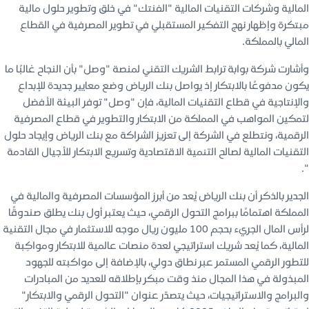
المالية وشركات التقنيات المالية "الفنتك" في خلق وتطوير حلول مالية
مبتكرة وإظهار نهج التفكير المستقبلي في تطوير المصرفية في القطاع
المالي بالمملكة.
وأشارت شركة بوابة ترابط الشريك التقني لمنصة "وصل" بأن النجاح غالبًا ما
يكون مدفوعًا بالابتكار إذ يواصل بنك الرياض وضع معايير جديدة للإبداع
والإنتاجية في قطاع التقنيات المالية، فإن "وصل" توفر البيئة الأفضل
لتمكين المواهب في المملكة من الابتكار والتطوير في قطاع المصرفية
الرقمية، ونتطلع في الشركة إلى تعزيز الشراكة مع بنك الرياض وإيجاد حلول
التقنيات المالية لصالح التنمية الاقتصادية وتسريع الابتكار للأجيال القادمة
".
الجدير بالذكر أن بنك الرياض يُعد من أبرز المؤسسات المصرفية والمالية في
المملكة اهتمامًا ببرامج التحول الرقمي، حيث يعتبر أول بنك يطلق صندوقًا
لرأس المال الجريء بحجم 100 مليون ريال موجه للاستثمار في مجال التقنية
المالية، كما يُعد شريك استراتيجي لعدة منصات عالمية للابتكار ومواكِبة
للتطور الرقمي المستمر عبر نطاق دولي، بالإضافة إلى مواكبته للجهود
المبذولة في هذا المجال منذ وقت مبكر بإطلاقه للعديد من المبادرات
والبرامج والاستراتيجيات، حيث يتصدّر عنوان "التحول الرقمي والابتكار"