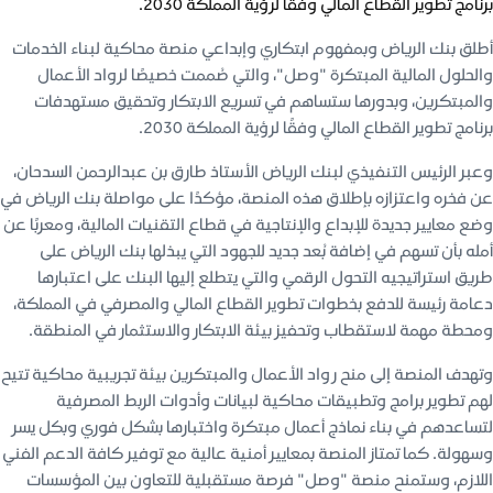
برنامج تطوير القطاع المالي وفقًا لرؤية المملكة 2030.
أطلق بنك الرياض وبمفهوم ابتكاري وإبداعي منصة محاكية لبناء الخدمات
والحلول المالية المبتكرة "وصل"، والتي صُممت خصيصًا لرواد الأعمال
والمبتكرين، وبدورها ستساهم في تسريع الابتكار وتحقيق مستهدفات
برنامج تطوير القطاع المالي وفقًا لرؤية المملكة 2030.
وعبر الرئيس التنفيذي لبنك الرياض الأستاذ طارق بن عبدالرحمن السدحان،
عن فخره واعتزازه بإطلاق هذه المنصة، مؤكدًا على مواصلة بنك الرياض في
وضع معايير جديدة للإبداع والإنتاجية في قطاع التقنيات المالية، ومعربًا عن
أمله بأن تسهم في إضافة بُعد جديد للجهود التي يبذلها بنك الرياض على
طريق استراتيجيه التحول الرقمي والتي يتطلع إليها البنك على اعتبارها
دعامة رئيسة للدفع بخطوات تطوير القطاع المالي والمصرفي في المملكة،
ومحطة مهمة لاستقطاب وتحفيز بيئة الابتكار والاستثمار في المنطقة.
وتهدف المنصة إلى منح رواد الأعمال والمبتكرين بيئة تجريبية محاكية تتيح
لهم تطوير برامج وتطبيقات محاكية لبيانات وأدوات الربط المصرفية
لتساعدهم في بناء نماذج أعمال مبتكرة واختبارها بشكل فوري وبكل يسر
وسهولة. كما تمتاز المنصة بمعايير أمنية عالية مع توفير كافة الدعم الفني
اللازم، وستمنح منصة "وصل" فرصة مستقبلية للتعاون بين المؤسسات