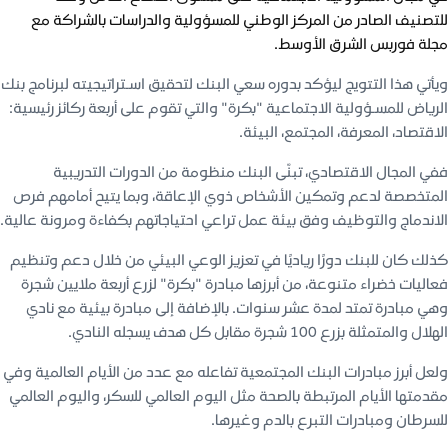
للتصنيف الصادر من المركز الوطني للمسؤولية والدراسات بالشراكة مع
مجلة فوربس الشرق الأوسط.
ويأتي هذا التتويج ليؤكد بدوره سعي البنك لتحقيق اسـتراتيجيته لبرنامج بنك
الرياض للمسـؤولية الاجتماعية "بكرة" والتي تقوم على أربعة ركائز رئيسية:
الاقتصاد، المعرفة، المجتمع، البيئة.
ففي المجال الاقتصادي، تبنّى البنك منظومة من الدورات التدريبية
المتخصصة لدعم وتمكين الأشخاص ذوي الإعاقة، وبما يتيح أمامهم فرص
الاندماج والتوظيف وفق بيئة عمل تراعي احتياجاتهم بكفاءة ومرونة عالية.
كذلك كان للبنك دورًا رياديًا في تعزيز الوعي البيئي من خلال دعم وتنظيم
فعاليات خضراء متنوعة، من أبرزها مبادرة "بكرة" لزرع أربعة ملايين شجرة
وهي مبادرة تمتد لمدة عشر سنوات. بالإضافة إلى مبادرة بيئية مع نادي
الهلال والمتمثلة بزرع ١٠٠ شجرة مقابل كل هدف يسجله النادي.
ولعل أبرز مبادرات البنك المجتمعية تفاعله مع عدد من الأيام العالمية وفي
مقدمتها الأيام المرتبطة بالصحة مثل اليوم العالمي للسكر، واليوم العالمي
للسرطان ومبادرات التبرع بالدم وغيرها.