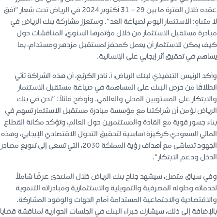
عقده خلال الفترة ما بين 29 – 31 أكتوبر 2024 في الرياض تحت شعار "أفق
لا متناهٍ: الاستثمار اليوم لصياغة الغد". وستعزز مشاركة بنك الرياض في
مبادرة مستقبل الاستثمار من خلال مؤتمرها السنوي, المناقشات حول
كيف يمكن للاستثمار أن يعمل كمحفز لمستقبل مزدهر ومستدام، بما
يساهم في تحقيق أثر إيجابي على الإنسانية.
وأكد الرئيس التنفيذي لبنك الرياض، أ. نادر الكريّع، أن هذه الشراكة تأتي
انطلاقًا من حرص البنك على المساهمة في صياغة مستقبل الاستثمار
والابتكار على المستويين المحلي والعالمي. وأوضح قائلاً: “نحن في بنك
الرياض نؤمن أن شراكتنا مع مؤسسة مبادرة مستقبل الاستثمار تسهم في
بناء جسور قوية مع القادة والمستثمرين حول العالم، وتؤكد مكانة القطاع
المالي السعودي كركيزة أساسية لتحقيق التحول الاقتصادي الإيجابي، وهذه
الجهود تتماشى مع أهداف رؤية المملكة 2030، التي تسعى إلى تنويع مصادر
الدخل ودعم الابتكار".
وفي سياق متصل، سيشهد جناح بنك الرياض خلال المنتدى عرضًا شاملاً
لخدماته وحلوله المصرفية والتمويلية والاستثمارية ومبادراته التنموية
والاقتصادية والاجتماعية المستدامة أمام الجهات والوفود المشاركة.
بالإضافة إلى ذلك، سيشارك خبراء البنك في الجلسات الحوارية لمناقشة قضايا