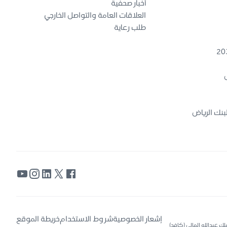
أخبار صحفية
العلاقات العامة والتواصل الخارجي
طلب رعاية
ض
بنك الرياض
إشعار الخصوصية
شروط الاستخدام
خريطة الموقع
135 الرياض 6671، هاتف 4013030 11 966+، العنوان الوطني: مركز الملك عبدالله المالي (كافد)