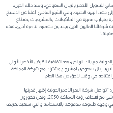
ئتماني للتمويل الأخضر بالريال السعودي. ومنذ ذلك الحين،
 بالإضافة إلى دعم البنية التحتية. وفي الشهر الماضي، أعلنّا عن الافتتاح
ضم ١١ فندقًا ومساكن فاخرة وتجارب مميزة في المأكولات والمشروبات وقطاع
 بثقة شركائنا الماليين الذين يجددون دعمهم لنا مرة أخرى، هذه
مقبلة."
 الدولية مع بنك الرياض، بعد اتفاقية القرض الأخضر الأولى
ل بقيمة ملياري ريال سعودي لمشروع مشترك مع شركة المملكة
 افتتاحه في وقت لاحق من هذا العام.
 "تواصل شركة البحر الأحمر الدولية إظهار قدرتها
الاستثنائية في تحقيق التطورات الجريئة والتحولية التي تتماشى مع أهداف رؤية المملكة 2030. ونحن فخورون
هي وجهة طموحة مدفوعة بالاستدامة والتي ستعيد تعريف