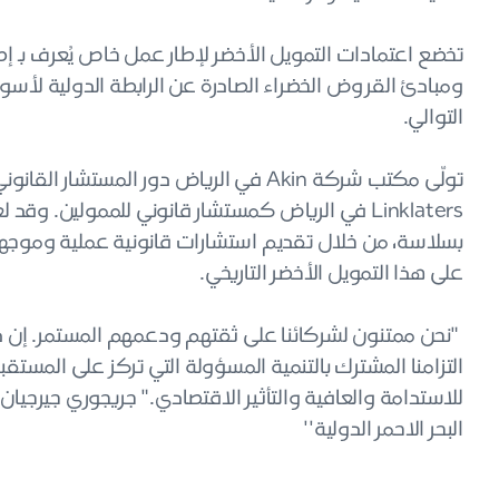
تخضع اعتمادات التمويل الأخضر لإطار عمل خاص يُعرف بـ إط
التوالي.
تولّى مكتب شركة Akin في الرياض دور ال
Linklaters في الرياض كمستشار قانوني للممولين. و
بسلاسة، من خلال تقديم استشارات قانونية عملية وموجهة 
على هذا التمويل الأخضر التاريخي.
"نحن ممتنون لشركائنا على ثقتهم ودعمهم المستمر. إن دع
التزامنا المشترك بالتنمية المسؤولة التي تركز على المستق
للاستدامة والعافية والتأثير الاقتصادي." جريجوري جيرجيا
البحر الاحمر الدولية''