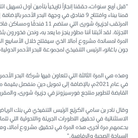
"قبل أربع سنوات، حققنا إنجازاً تاريخياً بتأمين أول تسهيل ا
قمنا ببناء وافتتاح 9 فنادق في وجهة البحر الأحمر
المرتقب لجزيرة شورى التي ست
التجزئة. لقد أثبتنا أننا مطوّر ينجز ما يعد به، ونحن فخورون
المرة لمساندة مشروع أمالا الذي سيفتتح خلال الأسابيع ال
جون باغانو، الرئيس التنفيذي لمجموعة للبحر الأحمر الدولية
وهذه هي المرة الثالثة التي تتعاون فيها شركة البحر الأحمر
في عام 2021م، بالإضافة إلى تمويل دينٍ منفص
القابضة لتطوير منتجع فورسيزونز في جزيرة شورى، والمقرر
وقال نادر بن سامي الكريّع الرئيس التنفيذي في بنك الرياض:
بدعمهم مرة أخرى، هذه المرة في تحقيق مشروع أمالا، و
السياحة الصحية والرفاهية."