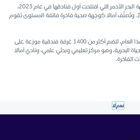
تُعد أمالا الوجهة الثالثة لشركة البحر الأحمر الدولية بعد وجهة البحر الأحمر التي افتتحت أول فنادقها في عام 2023،
ومنتجع "ثُوَيل الخاص" الذي استقبل ضيوفه في عام 2024. وتُصنَّف أمالا كوجهة صحية فاخرة فائقة المستوى تقوم
تقع أمالا في منطقة تربل باي، ومن المقرر افتتاحها خلال هذا العام، لتضم أكثر من 1400 غرفة فندقية موزعة على
حياة البحرية، وهو مركز تعليمي وبحثي علمي، ونادي أمالا
وت الفاخرة.
نعم
لا