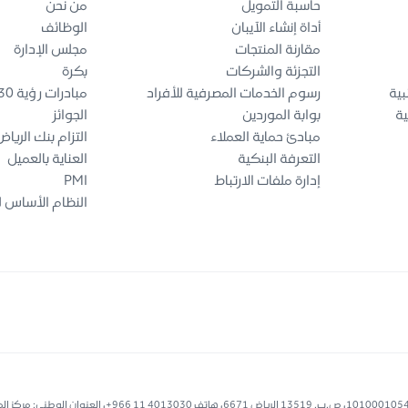
حاسبة التمويل
من نحن
أداة إنشاء الآيبان
الوظائف
مقارنة المنتجات
مجلس الإدارة
التجزئة والشركات
بكرة
بية
رسوم الخدمات المصرفية للأفراد
مبادرات رؤية 2030
ية
بوابة الموردين
الجوائز
مبادئ حماية العملاء
التزام بنك الريا
التعرفة البنكية
العناية بالعميل
إدارة ملفات الارتباط
PMI
النظام الأساس ل
بنك الرياض، شركة مساهمة عامة، مساهمة برأس مال 40 مليار ر..س، سجل تجاري رقم 1010001054، ص.ب. 19