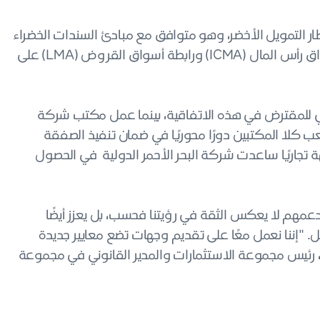
ار التمويل الأخضر، وهو متوافق مع مبادئ السندات الخضراء
ومبادئ القروض الخضراء الصادرة عن الرابطة الدولية لأسواق رأس المال (ICMA) ورابطة أسواق القروض (LMA) على
مستشار القانوني للمقترض في هذه الاتفاقية، بينما عمل مكتب شركة
قد لعب كلا المكتبين دورًا محوريًا في ضمان تنفيذ الصفقة
تجاريًا ساعدت شركة البحر الأحمر الدولية في الحصول
مهم لا يعكس الثقة في رؤيتنا فحسب، بل يعزز أيضًا
بل. "إننا نعمل معًا على تقديم وجهات تضع معايير جديدة
ن، رئيس مجموعة الاستثمارات والمدير القانوني في مجموعة