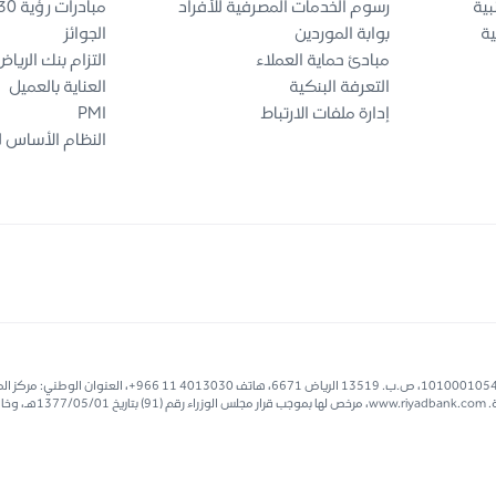
بية
رسوم الخدمات المصرفية للأفراد
مبادرات رؤية 2030
ية
بوابة الموردين
الجوائز
مبادئ حماية العملاء
التزام بنك الريا
التعرفة البنكية
العناية بالعميل
إدارة ملفات الارتباط
PMI
النظام الأساس ل
بنك الرياض، شركة مساهمة عامة، مساهمة برأس مال 40 مليار ر..س، سجل تجاري رقم 1010001054، ص.ب. 19
البوليفارد المالي - حي العقيق – مبنى رقم ٢٨