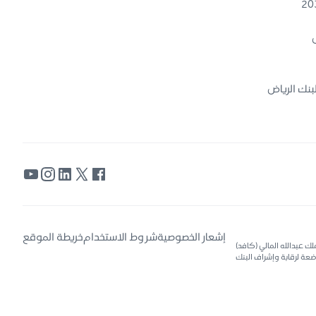
ض
بنك الرياض
إشعار الخصوصية
شروط الاستخدام
خريطة الموقع
135 الرياض 6671، هاتف 4013030 11 966+، العنوان الوطني: مركز الملك عبدالله المالي (كافد)
٣١ – الرياض، المملكة العربية السعودية. www.riyadbank.com، مرخص لها بموجب قرار مجلس الوزراء رقم (91) بتاريخ 1377/05/01هـ، وخاضعة لرقابة وإشراف البنك