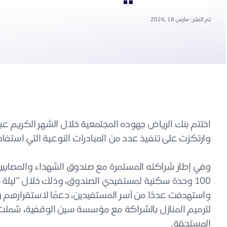
تم النشر : مارس 18 ,2026
اختتم بنك الرياض جهوده المجتمعية خلال الشهر الكريم عبر حم
وارتكزت على تنفيذ عدد من المبادرات النوعية التي استفاد منها أكثر من 54,000 مستفي
وفي إطار شراكته المستمرة مع صندوق الشهداء والمصابين 
100 وحدة سكنية لمستفيدي الصندوق، وذلك خلال “ليلة ب
واستهدفت عددًا من أسر المستفيدين، دعمًا لاستقرارهم وتع
المستحقة.