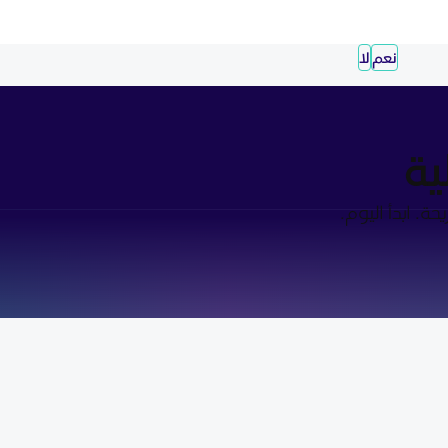
نعم
لا
ية
ة. ابدأ اليوم.