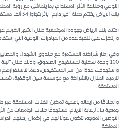
النوعي وصناعة الأثر المستدام، بما يتماشى مع رؤية المملكة 30
بنك الرياض يختتم حملة “خير دايم" بأثر يتجاوز 54 ألف مستفيد
اختتم بنك الرياض جهوده المجتمعية خلال الشهر الكريم عبر حم
وارتكزت على تنفيذ عدد من المبادرات النوعية التي استفاد منها أكثر من 54,000 مستفي
وفي إطار شراكته المستمرة مع صندوق الشهداء والمصابين 
100 وحدة سكنية لمستفيدي الصندوق، وذلك خلال “ليلة ب
واستهدفت عددًا من أسر المستفيدين، دعمًا لاستقرارهم وتع
المستحقة.
جمعية بناء لرعاية الأيتام، مستهدفًا طلاب الجامعات من 
التوصيل الموجه، لتكون عونًا لهم في إكمال رحلتهم الدر
المملكة.