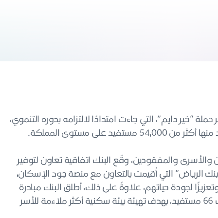
لة “خير دايم”، التي جاءت امتدادًا لالتزامه بدوره التنموي،
د على مستوى المملكة.
والأسرى والمفقودين، وقّع البنك اتفاقية تعاون لتوفير
نك الرياض” التي أُقيمت بالتعاون مع منصة جود الإسكان،
زيزًا لجودة حياتهم، علاوةً على ذلك، أطلق البنك مبادرة
لترميم المنازل بالشراكة مع مؤسسة سين الوقفية، شملت 66 مستفيد، بهدف تهيئة بيئة سكنية أكثر ملاءمة للأسر