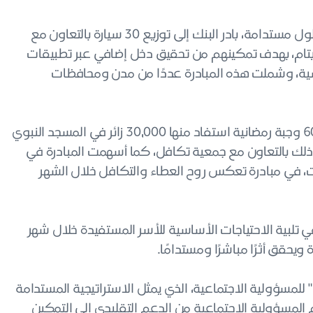
وانطلاقًا من إيمانه بأهمية تمكين الفئات المستحقة عبر حلول مستدامة، بادر البنك إلى توزيع 30 سيارة بالتعاون مع
الأيتام، بهدف تمكينهم من تحقيق دخل إضافي عبر تطبيقات
اسية، وشملت هذه المبادرة عددًا من مدن ومحافظات
وقد أسهم البنك عبر مبادرة "إفطار صائم" في توزيع 60,000 وجبة رمضانية استفاد منها 30,000 زائر في المسجد النبوي
ذلك بالتعاون مع جمعية تكافل، كما أسهمت المبادرة في
جبات، في مبادرة تعكس روح العطاء والتكافل خلال الشهر
مة شرائية، أسهمت في تلبية الاحتياجات الأساسية للأسر المستفيدة خلال شهر
ويحقق أثرًا مباشرًا ومستدامًا.
للمسؤولية الاجتماعية، الذي يمثل الاستراتيجية المستدامة
المسؤولية الاجتماعية من الدعم التقليدي إلى التمكين