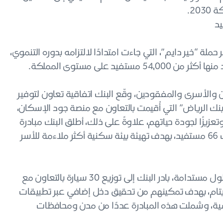
20.
لة “خير دايم”، التي جاءت امتدادًا لالتزامه بدوره التنموي،
د على مستوى المملكة.
والأسرى والمفقودين، وقّع البنك اتفاقية تعاون لتوفير
نك الرياض” التي أُقيمت بالتعاون مع منصة جود الإسكان،
زيزًا لجودة حياتهم، علاوةً على ذلك، أطلق البنك مبادرة
لترميم المنازل بالشراكة مع مؤسسة سين الوقفية، شملت 66 مستفيد، بهدف تهيئة بيئة سكنية أكثر ملاءمة للأسر
وانطلاقًا من إيمانه بأهمية تمكين الفئات المستحقة عبر حلول مستدامة، بادر البنك إلى توزيع 30 سيارة بالتعاون مع
الأيتام، بهدف تمكينهم من تحقيق دخل إضافي عبر تطبيقات
اسية، وشملت هذه المبادرة عددًا من مدن ومحافظات