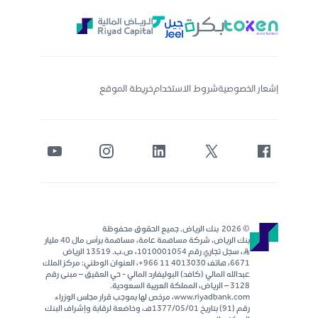
إشعار الخصوصية
شروط الاستخدام
خريطة الموقع
© 2026 بنك الرياض. جميع الحقوق محفوظة
بنك الرياض، شركة مساهمة عامة، مساهمة برأس مال 40 مليار
ر..س، سجل تجاري رقم 1010001054، ص.ب. 13519 الرياض
6671، هاتف 4013030 11 966+، العنوان الوطني: مركز الملك
عبدالله المالي (كافد) البوليفارد المالي - حي العقيق – مبنى رقم
٣١٢٨ – الرياض، المملكة العربية السعودية.
www.riyadbank.com، مرخص لها بموجب قرار مجلس الوزراء
رقم (91) بتاريخ 1377/05/01هـ، وخاضعة لرقابة وإشراف البنك