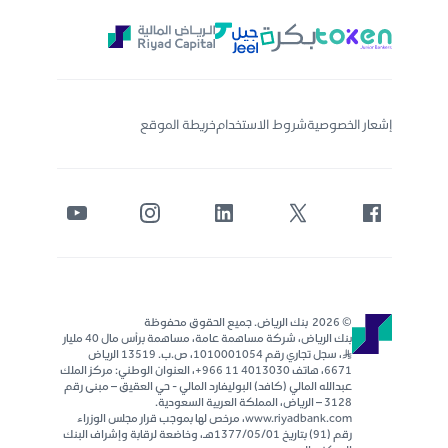
إشعار الخصوصية
شروط الاستخدام
خريطة الموقع
© 2026 بنك الرياض. جميع الحقوق محفوظة
بنك الرياض، شركة مساهمة عامة، مساهمة برأس مال 40 مليار
ر..س، سجل تجاري رقم 1010001054، ص.ب. 13519 الرياض
6671، هاتف 4013030 11 966+، العنوان الوطني: مركز الملك
عبدالله المالي (كافد) البوليفارد المالي - حي العقيق – مبنى رقم
٣١٢٨ – الرياض، المملكة العربية السعودية.
www.riyadbank.com، مرخص لها بموجب قرار مجلس الوزراء
رقم (91) بتاريخ 1377/05/01هـ، وخاضعة لرقابة وإشراف البنك