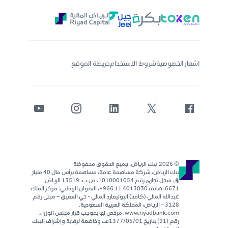
إشعار الخصوصية
شروط الاستخدام
خريطة الموقع
© 2026 بنك الرياض. جميع الحقوق محفوظة
بنك الرياض، شركة مساهمة عامة، مساهمة برأس مال 40 مليار
ر..س، سجل تجاري رقم 1010001054، ص.ب. 13519 الرياض
6671، هاتف 4013030 11 966+، العنوان الوطني: مركز الملك
عبدالله المالي (كافد) البوليفارد المالي - حي العقيق – مبنى رقم
٣١٢٨ – الرياض، المملكة العربية السعودية.
www.riyadbank.com، مرخص لها بموجب قرار مجلس الوزراء
رقم (91) بتاريخ 1377/05/01هـ، وخاضعة لرقابة وإشراف البنك