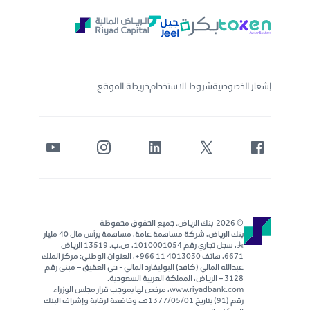
إشعار الخصوصية
شروط الاستخدام
خريطة الموقع
© 2026 بنك الرياض. جميع الحقوق محفوظة
بنك الرياض، شركة مساهمة عامة، مساهمة برأس مال 40 مليار
ر..س، سجل تجاري رقم 1010001054، ص.ب. 13519 الرياض
6671، هاتف 4013030 11 966+، العنوان الوطني: مركز الملك
عبدالله المالي (كافد) البوليفارد المالي - حي العقيق – مبنى رقم
٣١٢٨ – الرياض، المملكة العربية السعودية.
www.riyadbank.com، مرخص لها بموجب قرار مجلس الوزراء
رقم (91) بتاريخ 1377/05/01هـ، وخاضعة لرقابة وإشراف البنك