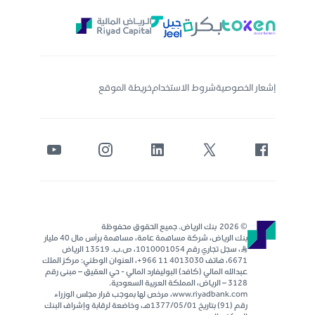
إشعار الخصوصية
شروط الاستخدام
خريطة الموقع
© 2026 بنك الرياض. جميع الحقوق محفوظة
بنك الرياض، شركة مساهمة عامة، مساهمة برأس مال 40 مليار
ر..س، سجل تجاري رقم 1010001054، ص.ب. 13519 الرياض
6671، هاتف 4013030 11 966+، العنوان الوطني: مركز الملك
عبدالله المالي (كافد) البوليفارد المالي - حي العقيق – مبنى رقم
٣١٢٨ – الرياض، المملكة العربية السعودية.
www.riyadbank.com، مرخص لها بموجب قرار مجلس الوزراء
رقم (91) بتاريخ 1377/05/01هـ، وخاضعة لرقابة وإشراف البنك