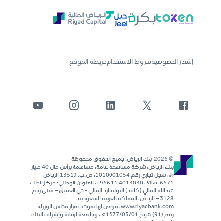
إشعار الخصوصية
شروط الاستخدام
خريطة الموقع
© 2026 بنك الرياض. جميع الحقوق محفوظة
بنك الرياض، شركة مساهمة عامة، مساهمة برأس مال 40 مليار
ر..س، سجل تجاري رقم 1010001054، ص.ب. 13519 الرياض
6671، هاتف 4013030 11 966+، العنوان الوطني: مركز الملك
عبدالله المالي (كافد) البوليفارد المالي - حي العقيق – مبنى رقم
٣١٢٨ – الرياض، المملكة العربية السعودية.
www.riyadbank.com، مرخص لها بموجب قرار مجلس الوزراء
رقم (91) بتاريخ 1377/05/01هـ، وخاضعة لرقابة وإشراف البنك