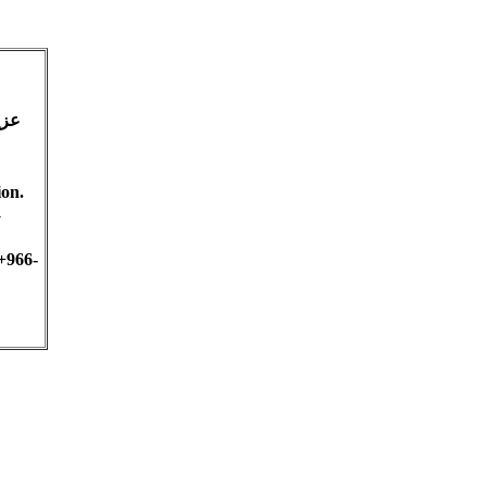
عزي
ion.
fy
+966-