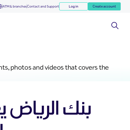
ATM & branches
Contact and Support
Log in
Create account
nts, photos and videos that covers the
بنك الرياض 