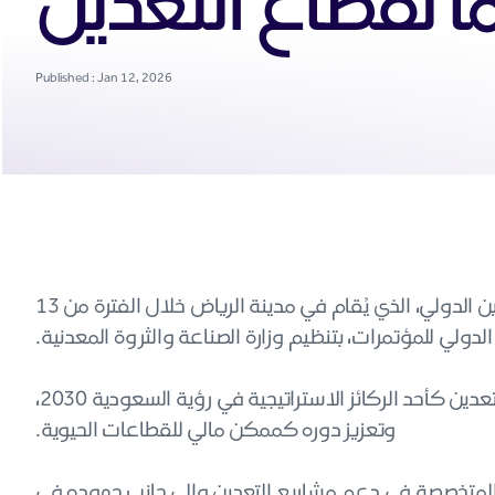
ًا لقطاع التعدين
Published : Jan 12, 2026
أعلن بنك الرياض عن شراكته المؤسسية في منتدى التعدين الدولي، الذي يُقام في مدينة الرياض خلال الفترة من 13
وتأتي هذه المشاركة في إطار دعم البنك المستمر لقطاع التعدين كأحد الركائز الاستراتيجية في رؤية السعودية 2030،
وتعزيز دوره كممكن مالي للقطاعات الحيوية.
ية المتخصصة في دعم مشاريع التعدين وإلى جانب جهوده في