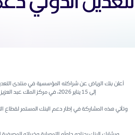
لتعدين الدولي دعم
إلى 15 يناير 2026، في مركز الملك عبد العزيز الدولي للمؤتمرات، بتنظيم وزارة الصناعة والثروة المعدنية.
ويشارك البنك بجناحه حلولَه التمويلية وخبراته المصرف