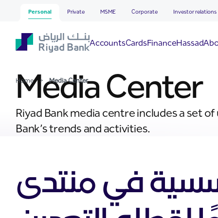
Media Center
Skip to Main Content
Personal
Private
MSME
Corporate
Investor relations
Hassad
Accounts
Cards
Finance
Abo
Media Center
Home
>
Media Center
Riyad Bank media centre includes a set of
Bank’s trends and activities.
ؤسسية في منتدى