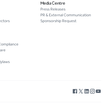
Media Centre
Press Releases
PR & External Communication
ectors
Sponsorship Request
Compliance
are
Bylaws