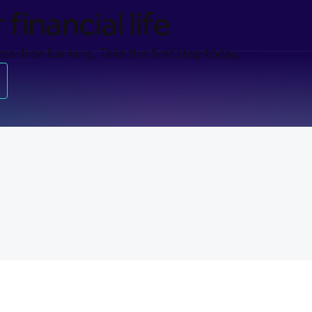
financial life
ss-free banking. Take the first step today.