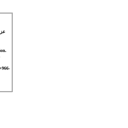
عزي
ion.
fy
+966-