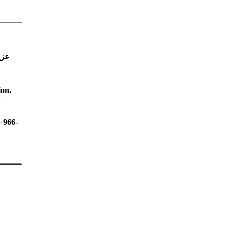
عزي
ion.
fy
+966-