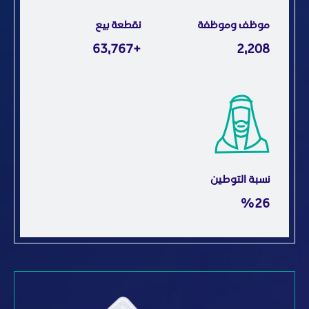
موظف وموظفة
نقطعة بيع
+176,726
6,120
نسبة التوطين
٪74