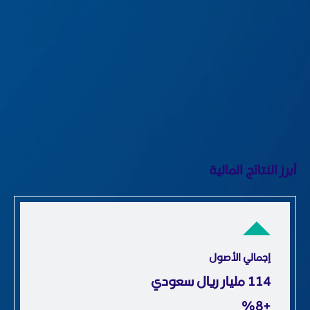
رز النتائج المالية
إجمالي الأصول
306
مليار ريال سعودي
+٪8