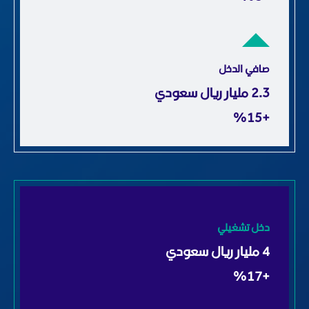
صافي الدخل
6.3
مليار ريال سعودي
+٪15
دخل تشغيلي
12
مليار ريال سعودي
+٪17