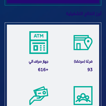
رز النتائج التشغيلية
فرعًا (مرخصًا)
جهاز صراف آلي
+1,707
259