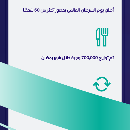
أُطلق يوم السرطان العالمي بحضور أكثر من 60 شخصًا
تم توزيع 700,000 وجبة خلال شهر رمضان
مبادرة “دوِّر جهازك” قامت بتدوير 100,000 جزء
إلكتروني