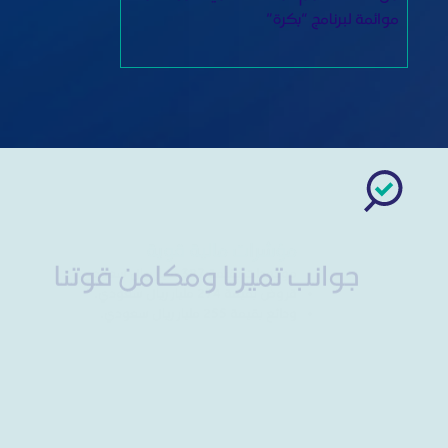
موائمة لبرنامج “بكرة”
جوانب تميزنا ومكامن قوتنا
مؤشرات مالية قوية
موجودات بقيمة 387 مليار ريال سعودي.
قروض بقيمة 274 مليار ريال سعودي.
ودائع بقيمة 255 مليار ريال سعودي.
التميز التشغيلي
335 فرعًا مرخصًا.
2,200 جهاز صراف آلي.