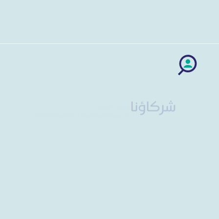
الخزانة والاستثمار.
الرياض المالية.
شركاؤنا
مساهمينا
2.58 ربحية السهم.
٪10.6 نسبة المستثمرين الأجانب المؤهلين.
موظفونا
تحقيق نسبة رضا الموظفين 65٪ مع نسبة مشاركة 97٪.
تُمثل المرأة 33٪ من القوى العاملة المستقطبة خلال العام
2023م.