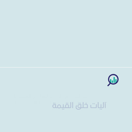
نسبة السيدات من إجمالي موظفين البنك 29٪.
نسبة التوطين 96٪.
إطلاق مكتب جديد لتحقيق رؤية 2030.
تقديم 69 مقترحًا ومبادرة تتعلق بالرؤية منذ انطلاق المكتب.
تم توقيع 36 اتفاقية منها وإطلاق 29 برنامج.
آليات خلق القيمة
بنك الرياض هو ثالث أكبر البنوك في المملكة العربية السعودية،
ويتمتع بحضور عالمي بارز يمكّنه من خدمة عملائه وخلق قيمة
مضافة لأصحاب العلاقة.