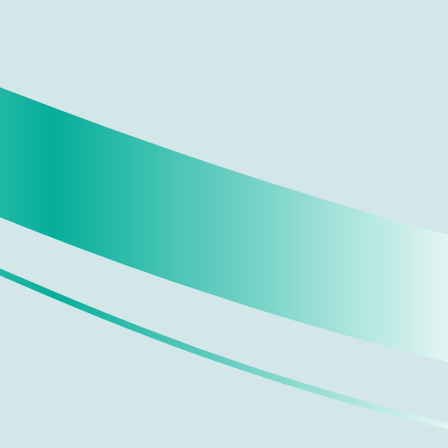
مجتمعاتنا
تستهدف استراتيجيتنا للمسؤولية الاجتماعية “بكرة” 14 هدفًا
من أهداف الأمم المتحدة للتنمية المستدامة الـ 17، وهي تمثل
تجسيدًا لالتزامنا الراسخ بالجوانب البيئية والاجتماعية
والحوكمة.
حصل البنك على شهادة ISO 26000 في المسؤولية
الاجتماعية.
٪89 من عملائنا مسجلين رقميًا.
7.73 مليار ريال سعودي قيمة العلامة التجارية.
٪86 معدل رضا العملاء على منتجات وخدمات بنك الرياض.
AA+ تصنيف العلامة التجارية.
*براند فاينانس