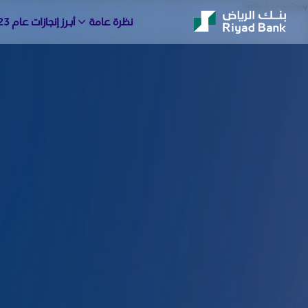
year in review
نظرة عامة
أبـرز إنجازات عام 2023م
Riyad Bank | Annual Report 2023