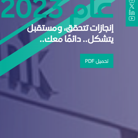
عام
2023م
إنجازات
تتحقق،
ومستقبل
يتشكل..
دائمًا
معك..
تحميل PDF