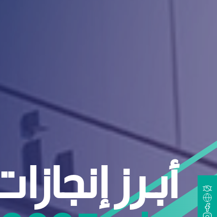
أبـرز
إنجازات