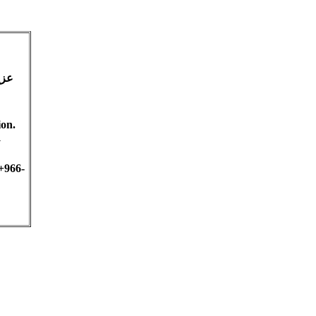
عزي
ion.
fy
+966-