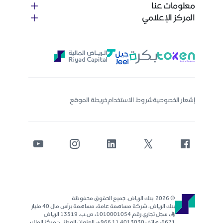
معلومات عنا
المركز الإعلامي
إشعار الخصوصية
شروط الاستخدام
خريطة الموقع
© 2026 بنك الرياض. جميع الحقوق محفوظة
بنك الرياض، شركة مساهمة عامة، مساهمة برأس مال 40 مليار
ر..س، سجل تجاري رقم 1010001054، ص.ب. 13519 الرياض
6671، هاتف 4013030 11 966+، العنوان الوطني: مركز الملك