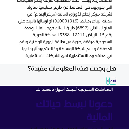
الاستثمارية، ويحث البنك مساهميه سرعة إيداع الشهادات
التي بحوزتهم في المحافظ عن طريق تسليمها مناولة
لشركة مركز إيداع الأوراق المالية (مركز الإيداع) في
مدينة الرياض هاتف (920001919) أو ارسالها بالبريد على
العنوان التالي (6897) طريق الملك فهد ـ العليا ـ وحدة
رقم 15 ـ الرياض 12211 ـ 3388 المملكة العربية
السعودية مرفقة بصورة من بطاقة الهوية الوطنية ورقم
المحفظة واسم شركة الوساطة وذلك تمهيداً لإيداعها
في محافظهم الاستثمارية لدى الشركات الاستثمارية
هل وجدت هذه المعلومات مفيدة؟
نعم
لا
المعاملات المصرفية أصبحت أسهل بالنسبة لك
دعونا نبسط حياتك
المالية
انضم إلى بنك الرياض لتجربة مصرفية آمنة وسلسة