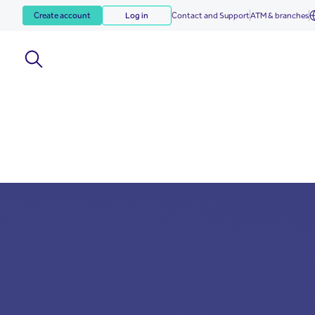
Create account
Log in
Contact and Support
ATM & branches