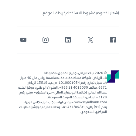
إشعار الخصوصية
شروط الاستخدام
خريطة الموقع
© 2026 بنك الرياض. جميع الحقوق محفوظة
نك الرياض، شركة مساهمة عامة، مساهمة برأس مال 40 مليار
ر..س، سجل تجاري رقم 1010001054، ص.ب. 13519 الرياض
6671، هاتف 4013030 11 966+، العنوان الوطني: مركز الملك
عبدالله المالي (كافد) البوليفارد المالي - حي العقيق – مبنى رقم
٣١٢٨ – الرياض، المملكة العربية السعودية.
www.riyadbank.com، مرخص لها بموجب قرار مجلس الوزراء
رقم (91) بتاريخ 1377/05/01هـ، وخاضعة لرقابة وإشراف البنك
المركزي السعودي.