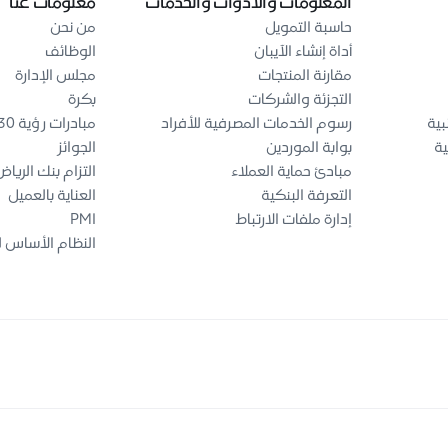
المعلومات والأدوات والخدمات
معلومات عنا
حاسبة التمويل
من نحن
أداة إنشاء الآيبان
الوظائف
مقارنة المنتجات
مجلس الإدارة
التجزئة والشركات
بكرة
بية
رسوم الخدمات المصرفية للأفراد
مبادرات رؤية 2030
ية
بوابة الموردين
الجوائز
مبادئ حماية العملاء
التزام بنك الريا
التعرفة البنكية
العناية بالعميل
إدارة ملفات الارتباط
PMI
النظام الأساس ل