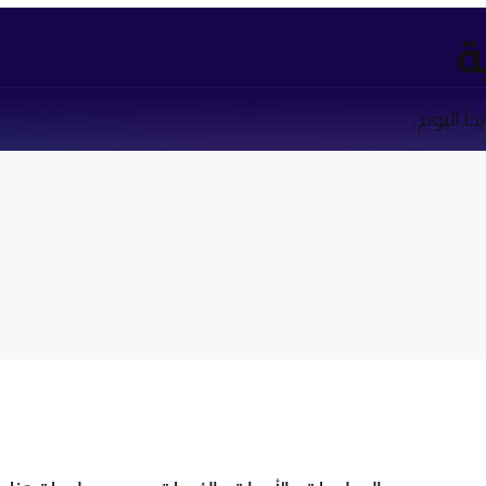
ة
أ اليوم.