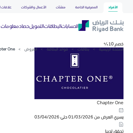
Chapter One
تخطي إلى المحتوى الرئيسي
الأفراد
المصرفية الخاصة
منشآت
الأعمال والشركات
علاقات ا
حصاد
الحسابات
البطاقات
التمويل
معلومات ع
خصم 10%
الصفحة الرئيسية
>
بطاقات
>
فوائد البطاقة
>
العروض
>
pter One
Chapter One
يسري العرض من 01/03/2026 حتى 03/04/2026
تحقق لدينا