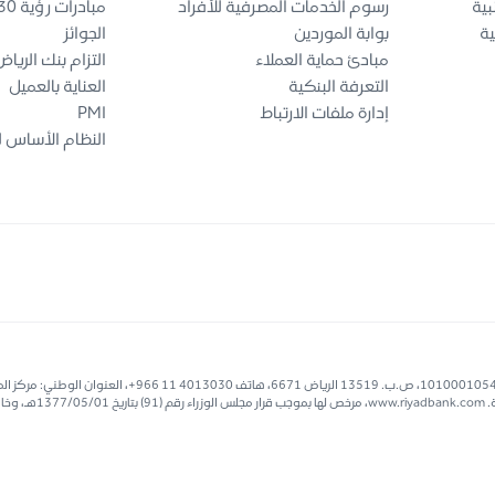
بية
رسوم الخدمات المصرفية للأفراد
مبادرات رؤية 2030
ية
بوابة الموردين
الجوائز
مبادئ حماية العملاء
التزام بنك الريا
التعرفة البنكية
العناية بالعميل
إدارة ملفات الارتباط
PMI
النظام الأساس ل
بنك الرياض، شركة مساهمة عامة، مساهمة برأس مال 40 مليار ر..س، سجل تجاري رقم 1010001054، ص.ب. 19
البوليفارد المالي - حي العقيق – مبنى رقم ٢٨