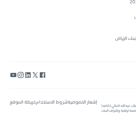
ض
بنك الرياض
إشعار الخصوصية
شروط الاستخدام
خريطة الموقع
135 الرياض 6671، هاتف 4013030 11 966+، العنوان الوطني: مركز الملك عبدالله المالي (كافد)
٣١ – الرياض، المملكة العربية السعودية. www.riyadbank.com، مرخص لها بموجب قرار مجلس الوزراء رقم (91) بتاريخ 1377/05/01هـ، وخاضعة لرقابة وإشراف البنك