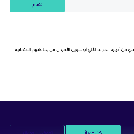
تقدم
ياض الائتمانية استرداد رسوم السحب النقدي بقيمة ٧٥ ريالًا سعوديًا عند سحب مبلغ لا يقل عن ٣٥٠٠ ريال سعودي من أجهزة الصراف الآلي أو تحويل الأموال من بطاقاتهم الائتمانية
كن عميلاً
تحقق من خدماتنا