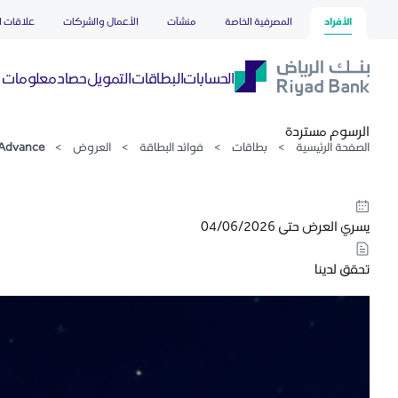
Cash Advance
تخطي إلى المحتوى الرئيسي
الأفراد
المصرفية الخاصة
منشآت
الأعمال والشركات
علاقات ا
حصاد
الحسابات
البطاقات
التمويل
معلومات ع
الرسوم مستردة
الصفحة الرئيسية
>
بطاقات
>
فوائد البطاقة
>
العروض
>
Advance
يسري العرض حتى 04/06/2026
تحقق لدينا