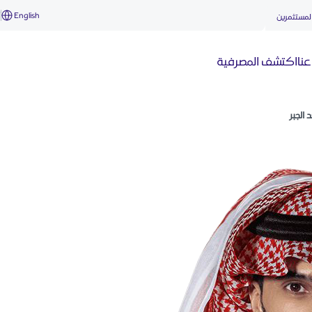
English
أ
لمستثمرين
نا
اكتشف المصرفية
 الجبر