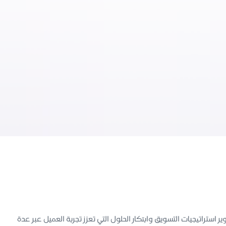
ياض منذ عام 2026م، ويتمتع بخبرة تمتد لسنوات طويلة في تطوير استراتيجيات التسويق وابتكار الحلول التي تعزز تجربة العميل عبر عدة