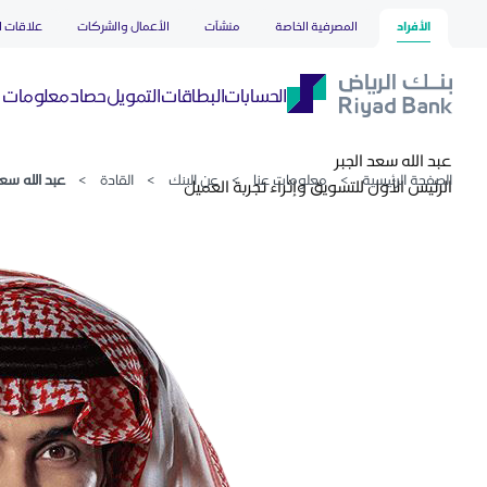
عبد الله سعد الجبر
تخطي إلى المحتوى الرئيسي
الأفراد
المصرفية الخاصة
منشآت
الأعمال والشركات
علاقات ا
حصاد
الحسابات
البطاقات
التمويل
معلومات ع
عبد الله سعد الجبر
الصفحة الرئيسية
>
معلومات عنا
>
عن البنك
>
القادة
>
عبد الله سعد
الرئيس الأول للتسويق وإثراء تجربة العميل