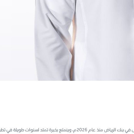
يشغل الأستاذ عبد الله منصب الرئيس الأول للتسويق وإثراء تجربة العميل في بنك الر