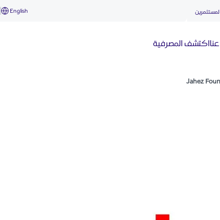
English
أ
لمستثمرين
نا
اكتشف المصرفية
Jahez Fou