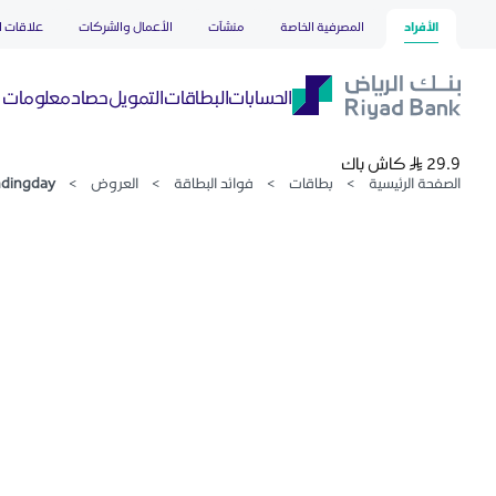
Jahez Foundingday
تخطي إلى المحتوى الرئيسي
الأفراد
المصرفية الخاصة
منشآت
الأعمال والشركات
علاقات ا
حصاد
الحسابات
البطاقات
التمويل
معلومات ع
29.9 S..R كاش باك
الصفحة الرئيسية
>
بطاقات
>
فوائد البطاقة
>
العروض
>
ndingday