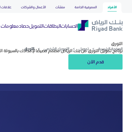
التورق
تخطي إلى المحتوى الرئيسي
الأفراد
المصرفية الخاصة
منشآت
الأعمال والشركات
علاقات ا
حصاد
الحسابات
البطاقات
التمويل
معلومات ع
التورق
الصفحة الرئيسية
>
تمويل
>
التمويل الشخصي
>
التورق
برنامج تمويل التورق من بنك الرياض مُصمم خصيصًا لإمدادك بالسيولة ا
قدم الآن