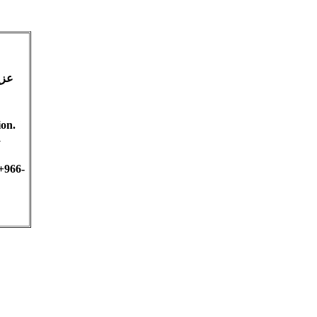
عزي
ion.
fy
+966-